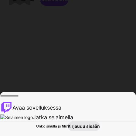
Avaa sovelluksessa
Jatka selaimella
Kirjaudu sisään
Onko sinulla jo tili?
Koti
Selaa
Toiminta
Profiili