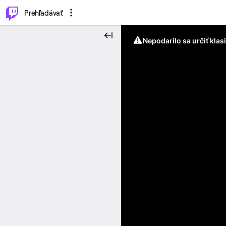
..
⌥
P
Prehľadávať
Nepodarilo sa určiť klas