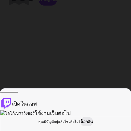
เปิดในแอพ
ใช้งานเว็บต่อไป
ล็อกอิน
คุณมีบัญชีอยู่แล้วใช่หรือไม่?
หน้าแรก
เรียกดู
กิจกรรม
โปรไฟล์