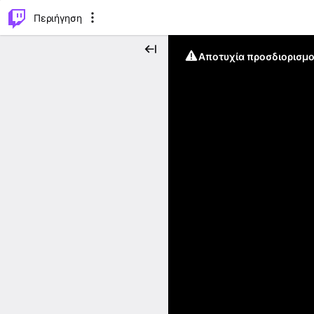
..
⌥
P
Περιήγηση
Αποτυχία προσδιορισμο