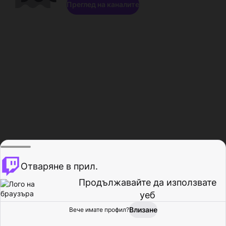
Преглед на каналите
Отваряне в прил.
Продължавайте да използвате
уеб
Влизане
Вече имате профил?
Начало
Преглед
Активност
Профил