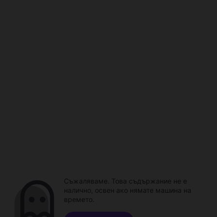
Съжаляваме. Това съдържание не е
налично, освен ако нямате машина на
времето.