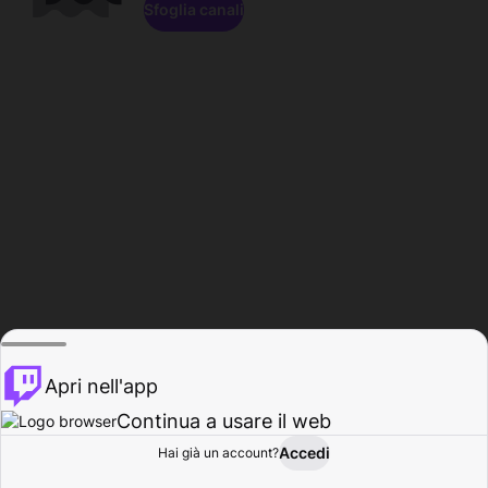
Sfoglia canali
Apri nell'app
Continua a usare il web
Accedi
Hai già un account?
Base
Sfoglia
Attività
Profilo