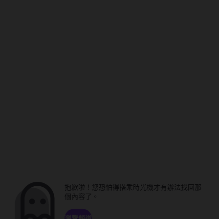
抱歉啦！您恐怕得搭乘時光機才有辦法找回那
個內容了。
瀏覽頻道