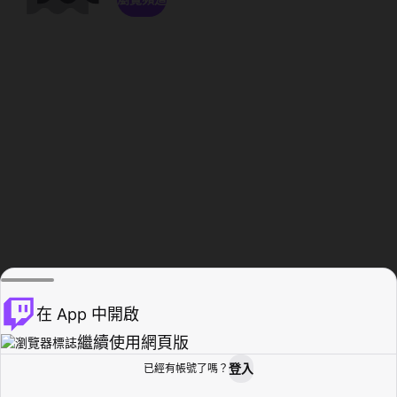
在 App 中開啟
繼續使用網頁版
登入
已經有帳號了嗎？
創作者基地
瀏覽
活動紀錄
個人檔案