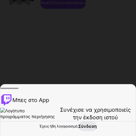
Αναζήτηση καναλιών
Μπες στο App
Συνέχισε να χρησιμοποιείς
την έκδοση ιστού
Σύνδεση
Έχεις ήδη λογαριασμό;
Αρχική σελίδα
Περιήγηση
Δραστηριότητα
Προφίλ