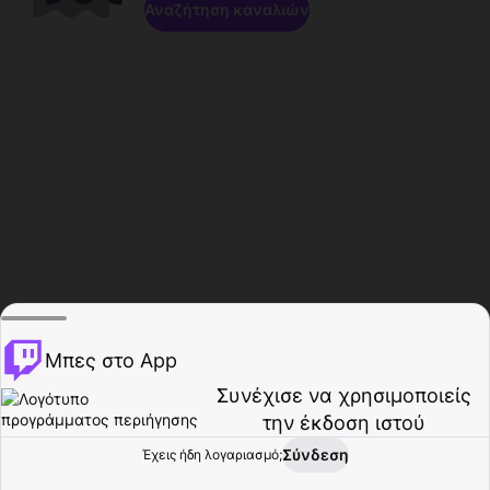
Αναζήτηση καναλιών
Μπες στο App
Συνέχισε να χρησιμοποιείς
την έκδοση ιστού
Σύνδεση
Έχεις ήδη λογαριασμό;
Αρχική σελίδα
Περιήγηση
Δραστηριότητα
Προφίλ