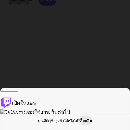
เปิดในแอพ
ใช้งานเว็บต่อไป
ล็อกอิน
คุณมีบัญชีอยู่แล้วใช่หรือไม่?
หน้าแรก
เรียกดู
กิจกรรม
โปรไฟล์