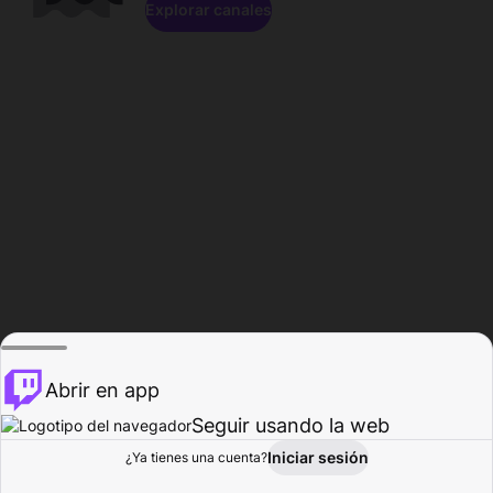
Explorar canales
Abrir en app
Seguir usando la web
Iniciar sesión
Página del
¿Ya tienes una cuenta?
Explorar
Actividad
Perfil
Creador