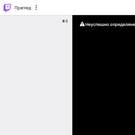
м...
⌥
P
Преглед
Неуспешно определяне