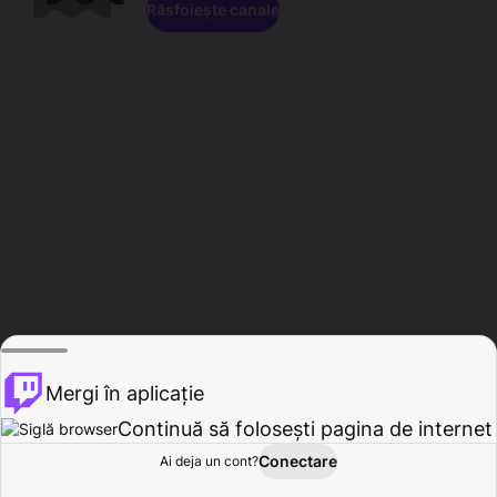
Răsfoiește canale
Mergi în aplicație
Continuă să folosești pagina de internet
Conectare
Ai deja un cont?
Acasă
Răsfoire
Activitate
Profil