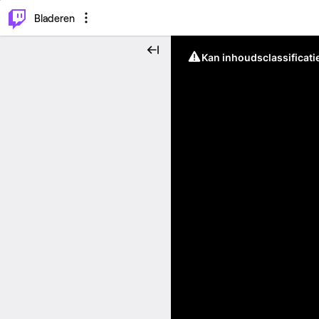
⌥
P
Bladeren
Kan inhoudsclassificati