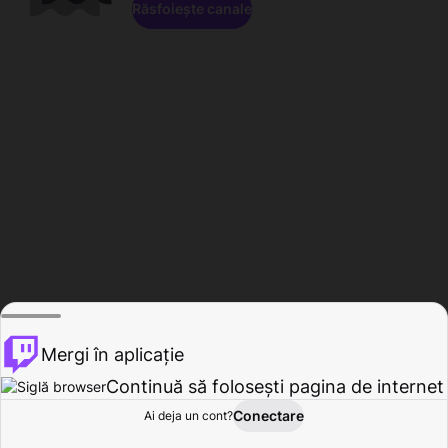
Răsfoiește canale
Mergi în aplicație
Continuă să folosești pagina de internet
Conectare
Ai deja un cont?
Acasă
Răsfoire
Activitate
Profil