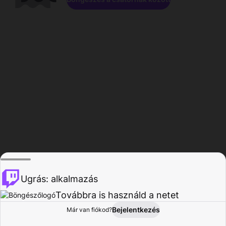
Ugrás: alkalmazás
Továbbra is használd a netet
Bejelentkezés
Már van fiókod?
Főoldal
Böngészés
Tevékenység
Profil