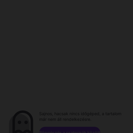
Sajnos, hacsak nincs időgéped, a tartalom
már nem áll rendelkezésre.
Böngészés a csatornák között