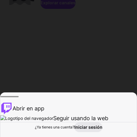
Explorar canales
Abrir en app
Seguir usando la web
Iniciar sesión
Página del
¿Ya tienes una cuenta?
Explorar
Actividad
Perfil
Creador