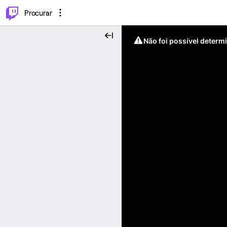
.
⌥
P
Procurar
Não foi possível determ