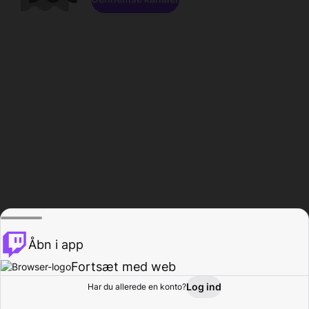
Åbn i app
Fortsæt med web
Log ind
Har du allerede en konto?
Hjem
Gennemse
Aktivitet
Profil