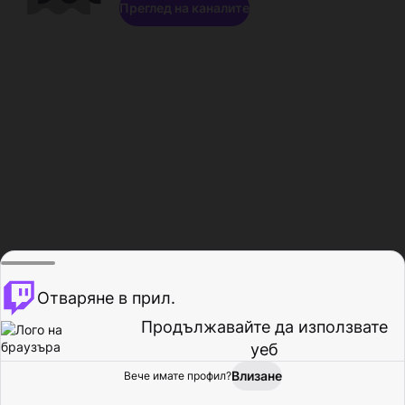
Преглед на каналите
Отваряне в прил.
Продължавайте да използвате
уеб
Влизане
Вече имате профил?
Начало
Преглед
Активност
Профил