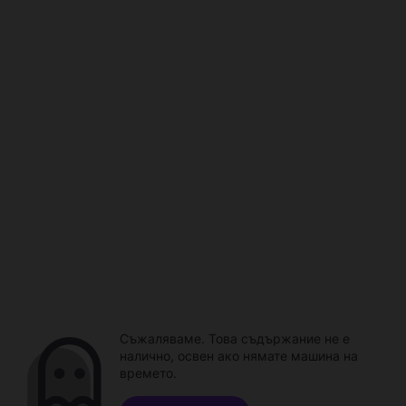
Съжаляваме. Това съдържание не е
налично, освен ако нямате машина на
времето.