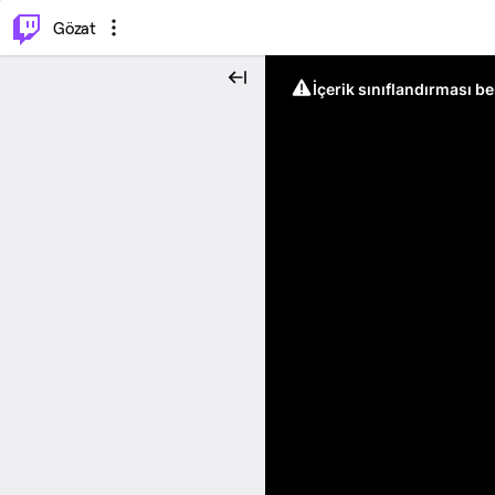
⌥
P
Gözat
İçerik sınıflandırması b