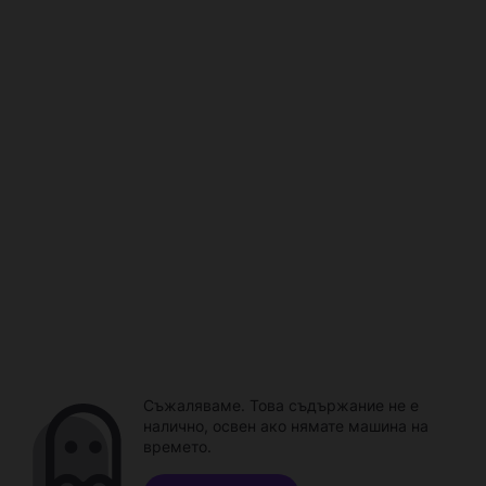
Съжаляваме. Това съдържание не е
налично, освен ако нямате машина на
времето.