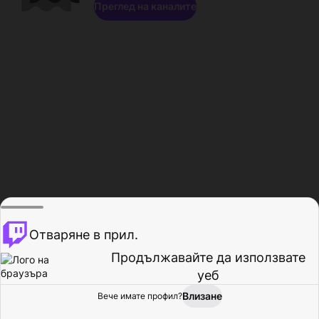
Преглед на каналите
Отваряне в прил.
Продължавайте да използвате
уеб
Влизане
Вече имате профил?
Начало
Преглед
Активност
Профил