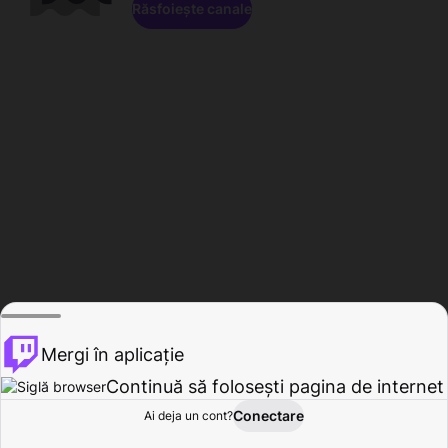
Răsfoiește canale
Mergi în aplicație
Continuă să folosești pagina de internet
Conectare
Ai deja un cont?
Acasă
Răsfoire
Activitate
Profil