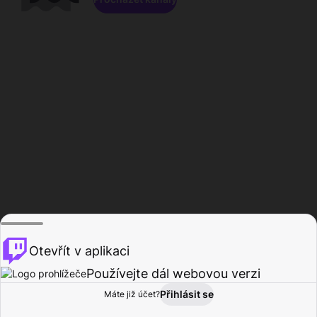
Otevřít v aplikaci
Používejte dál webovou verzi
Přihlásit se
Máte již účet?
Domů
Procházet
Aktivita
Profil