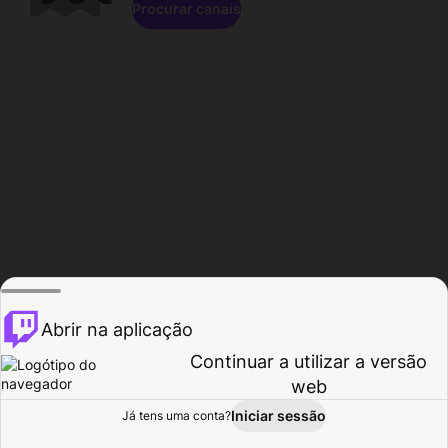
Procurar canais
Abrir na aplicação
Continuar a utilizar a versão
web
Iniciar sessão
Já tens uma conta?
Página inicial
Procurar
Atividade
Perfil