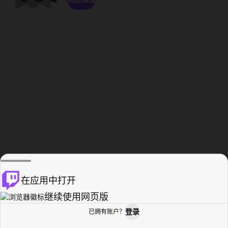
在应用中打开
继续使用网页版
登录
已拥有账户？
主页
浏览
活动纪录
个人资料