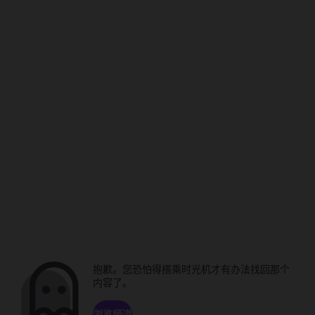
抱歉。您恐怕得搭乘时光机才有办法找回那个
内容了。
浏览频道