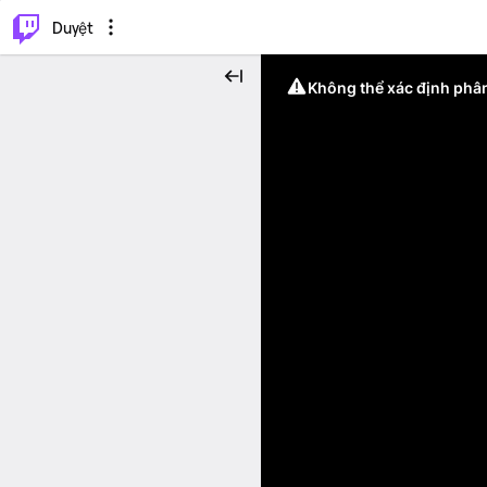
.
⌥
P
Duyệt
Không thể xác định phân