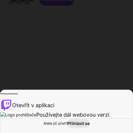
Otevřít v aplikaci
Používejte dál webovou verzi
Přihlásit se
Máte již účet?
Domů
Procházet
Aktivita
Profil