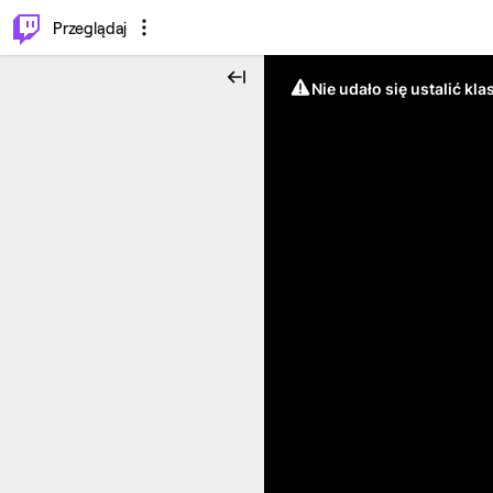
…
⌥
P
Przeglądaj
Nie udało się ustalić klas