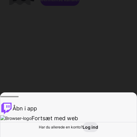
Åbn i app
Fortsæt med web
Log ind
Har du allerede en konto?
Hjem
Gennemse
Aktivitet
Profil