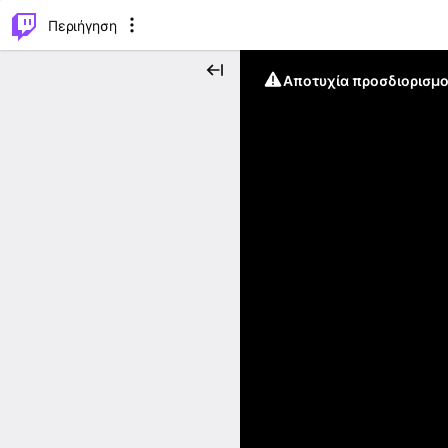
..
⌥
P
Περιήγηση
Αποτυχία προσδιορισμο