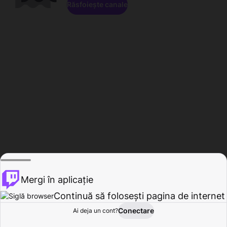
Răsfoiește canale
Mergi în aplicație
Continuă să folosești pagina de internet
Conectare
Ai deja un cont?
Acasă
Răsfoire
Activitate
Profil