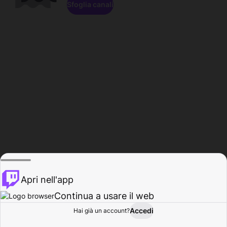
Sfoglia canali
Apri nell'app
Continua a usare il web
Accedi
Hai già un account?
Base
Sfoglia
Attività
Profilo