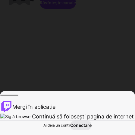
Răsfoiește canale
Mergi în aplicație
Continuă să folosești pagina de internet
Conectare
Ai deja un cont?
Acasă
Răsfoire
Activitate
Profil