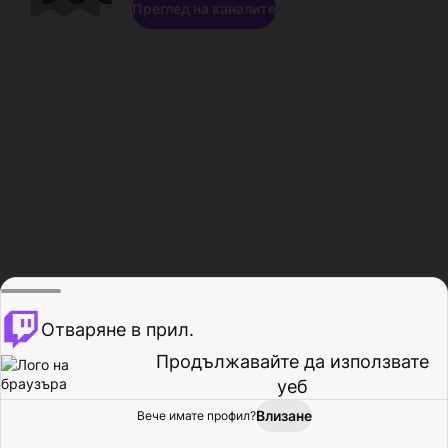
Преглед на каналите
Отваряне в прил.
Продължавайте да използвате
уеб
Влизане
Вече имате профил?
Начало
Преглед
Активност
Профил