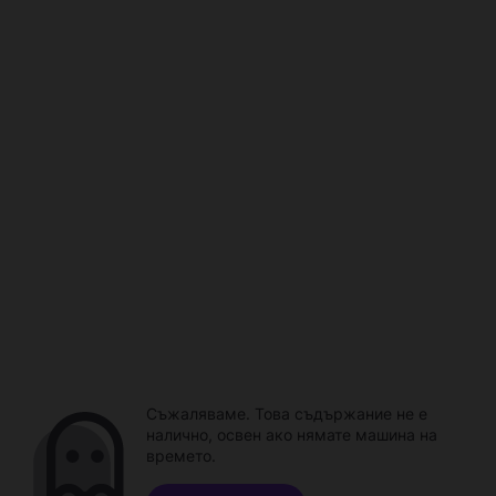
Съжаляваме. Това съдържание не е
налично, освен ако нямате машина на
времето.