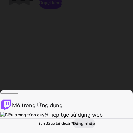
Duyệt kênh
Mở trong Ứng dụng
Tiếp tục sử dụng web
Đăng nhập
Bạn đã có tài khoản?
Trang chủ
Duyệt
Hoạt động
Hồ sơ