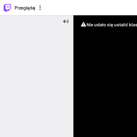
…
⌥
P
Przeglądaj
Nie udało się ustalić klas