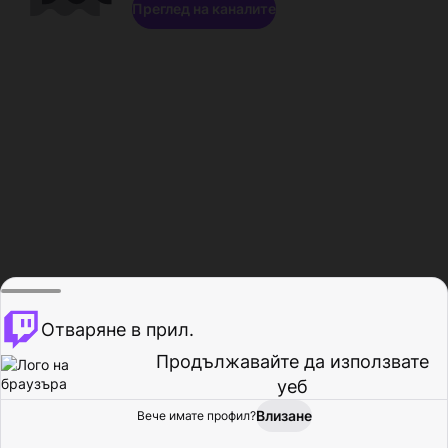
Преглед на каналите
Отваряне в прил.
Продължавайте да използвате
уеб
Влизане
Вече имате профил?
Начало
Преглед
Активност
Профил