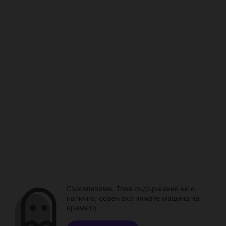
Съжаляваме. Това съдържание не е
налично, освен ако нямате машина на
времето.