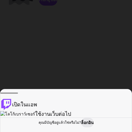
เปิดในแอพ
ใช้งานเว็บต่อไป
ล็อกอิน
คุณมีบัญชีอยู่แล้วใช่หรือไม่?
หน้าแรก
เรียกดู
กิจกรรม
โปรไฟล์