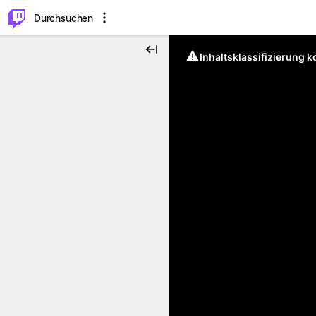
.
⌥
P
Durchsuchen
Inhaltsklassifizierung 