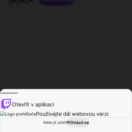
Otevřít v aplikaci
Používejte dál webovou verzi
Přihlásit se
Máte již účet?
Domů
Procházet
Aktivita
Profil