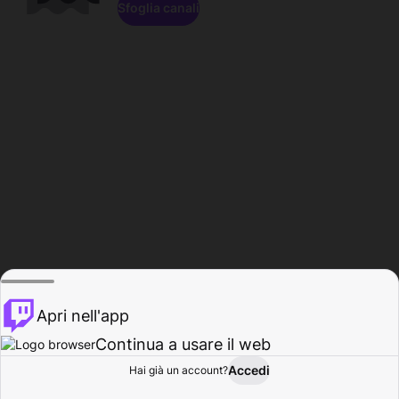
Sfoglia canali
Apri nell'app
Continua a usare il web
Accedi
Hai già un account?
Base
Sfoglia
Attività
Profilo