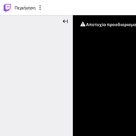
..
⌥
P
Περιήγηση
Αποτυχία προσδιορισμο