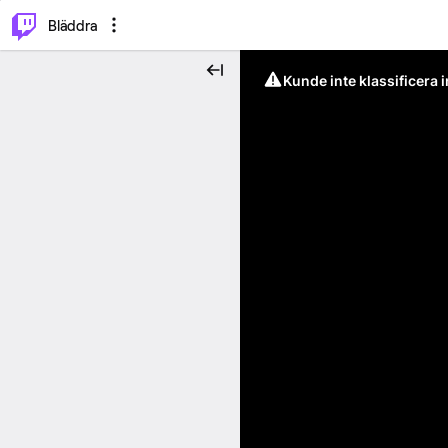
⌥
P
Bläddra
Kunde inte klassificera 