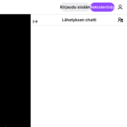
Kirjaudu sisään
Rekisteröidy
Lähetyksen chatti