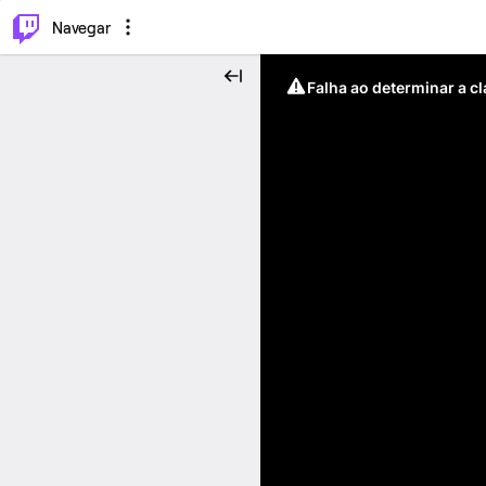
⌥
P
Navegar
Falha ao determinar a c