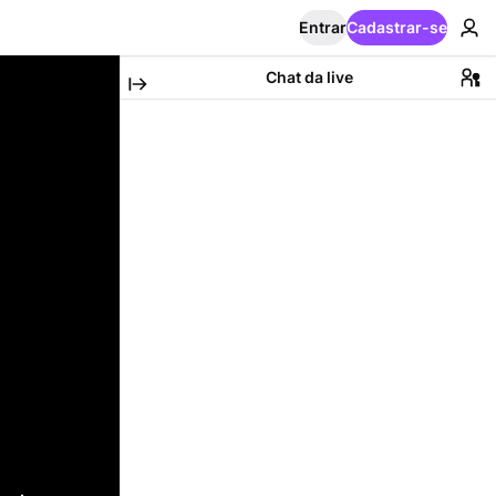
Entrar
Cadastrar-se
Chat da live