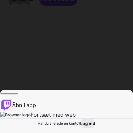
Åbn i app
Fortsæt med web
Log ind
Har du allerede en konto?
Hjem
Gennemse
Aktivitet
Profil