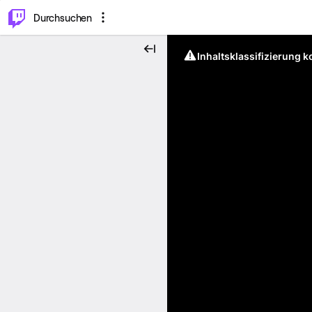
.
⌥
P
Durchsuchen
Inhaltsklassifizierung 