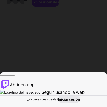
Explorar canales
Abrir en app
Seguir usando la web
Iniciar sesión
Página del
¿Ya tienes una cuenta?
Explorar
Actividad
Perfil
Creador