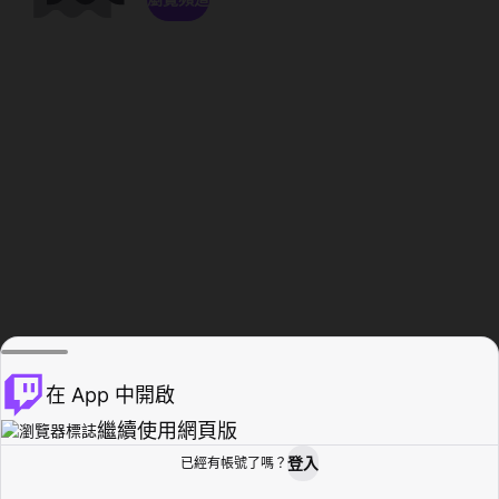
在 App 中開啟
繼續使用網頁版
登入
已經有帳號了嗎？
創作者基地
瀏覽
活動紀錄
個人檔案